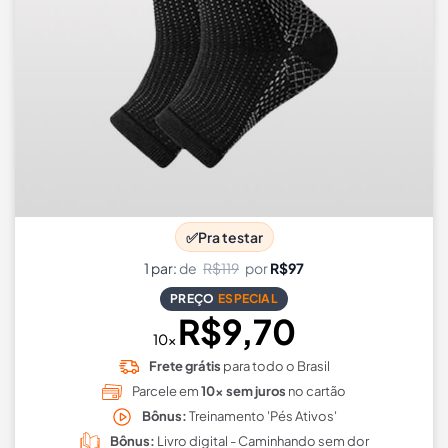
✅
Pra testar
1 par:
de
R$119
por
R$97
PREÇO
ESPECIAL
R$9,70
10x
Frete grátis
para todo o Brasil
Parcele em
10x sem juros
no cartão
Bônus:
Treinamento 'Pés Ativos'
Bônus:
Livro digital - Caminhando sem dor