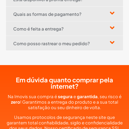
Quais as formas de pagamento?
Como é feita a entrega?
Como posso rastrear o meu pedido?
Em dúvida quanto comprar pela
internet?
Na Imovis sua compra é
segura
e
garantida
, seu risco é
zero
! Garantimos a entrega do produto e a sua total
satisfação ou seu dinheiro de volta.
Usamos protocolos de segurança neste site que
garantem total confiabilidade, sigilo e confidencialidade
dos seus dados. Nosso certificado de segurança SSL