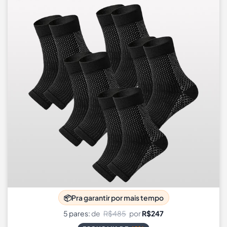
📦
Pra garantir por mais tempo
5 pares:
de
R$485
por
R$247