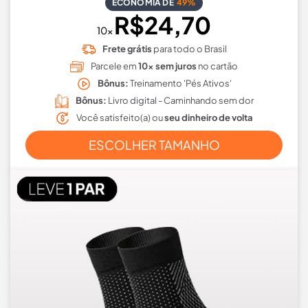
ECONOMIA DE
49%
R$24,70
10x
Frete grátis
para todo o Brasil
Parcele em
10x sem juros
no cartão
Bônus:
Treinamento 'Pés Ativos'
Bônus:
Livro digital - Caminhando sem dor
Você satisfeito(a) ou
seu dinheiro de volta
ESCOLHER TAMANHO