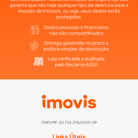
garante que não haja qualquer tipo de abertura para a
invasão de intrusos, ou seja, seus dados estão
protegidos.
Dados pessoais e financeiros
não são compartilhados
Entrega garantida no prazo e
política simples de devolução
Loja verificada e auditada
pelo Reclame AQUI
CNPJ/MF: 50.754.378/0001-59
Links Úteis