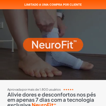
LIMITADO A UMA COMPRA POR CLIENTE
Aprovada por mais de 1.800 usuários
★
★
★
★
★
Alivie dores e desconfortos nos pés
em apenas 7 dias com a tecnologia
exclusiva
NeuroFit
™