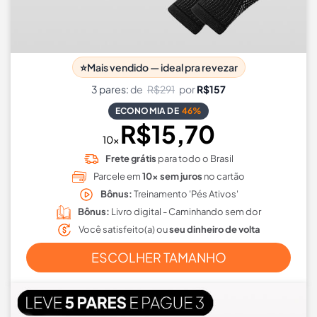
⭐
Mais vendido — ideal pra revezar
3 pares:
de
R$291
por
R$157
ECONOMIA DE
46%
R$15,70
10x
Frete grátis
para todo o Brasil
Parcele em
10x sem juros
no cartão
Bônus:
Treinamento 'Pés Ativos'
Bônus:
Livro digital - Caminhando sem dor
Você satisfeito(a) ou
seu dinheiro de volta
ESCOLHER TAMANHO