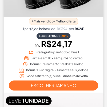
⭐
Mais vendido · Melhor oferta
1 par (2 joelheiras):
de
R$394
por
R$241
ECONOMIA DE
38%
R$24,17
10x
Frete grátis
para todo o Brasil
Parcele em
10x sem juros
no cartão
Bônus:
Treinamento 'Reabilita Joelho'
Bônus:
Livro digital - Alimente seus joelhos
Você satisfeito(a) ou
seu dinheiro de volta
ESCOLHER TAMANHO