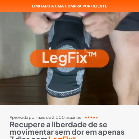
LIMITADO A UMA COMPRA POR CLIENTE
Aprovada por mais de 2.000 usuários
★
★
★
★
★
Recupere a liberdade de se
movimentar sem dor em apenas
™