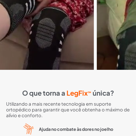
O que torna a
LegFix
única?
™
Utilizando a mais recente tecnologia em suporte
ortopédico para garantir que você obtenha o máximo de
alívio e conforto.
Ajuda no combate às dores no joelho