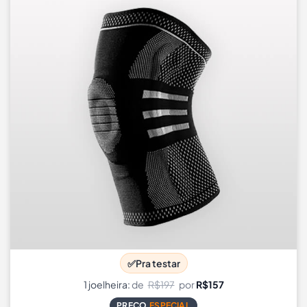
✅
Pra testar
1 joelheira:
de
R$197
por
R$157
PREÇO
ESPECIAL