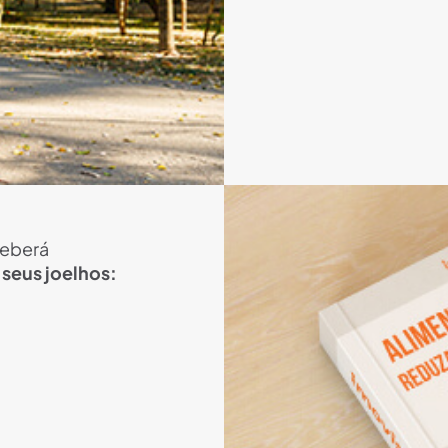
ceberá
 seus joelhos: