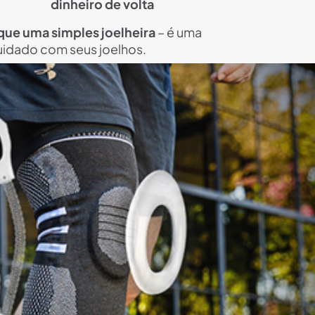
dinheiro de volta
que uma simples joelheira
– é uma
uidado com seus joelhos.