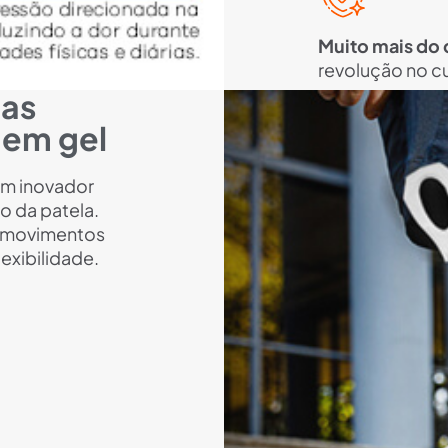
Muito mais do 
revolução no c
nas
r em gel
um inovador
o da patela.
a movimentos
lexibilidade.