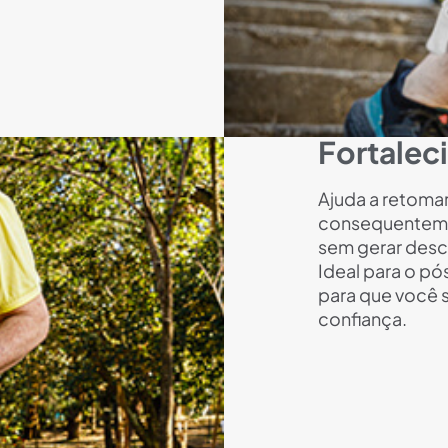
Fortalec
Ajuda a retoma
consequentemen
sem gerar desc
Ideal para o pó
para que você 
confiança.