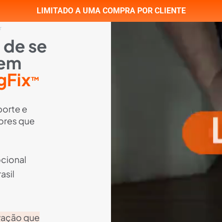
LIMITADO A UMA COMPRA POR CLIENTE
★
 de se
 em
gFix
™
porte e
ores que
cional
asil
vação que