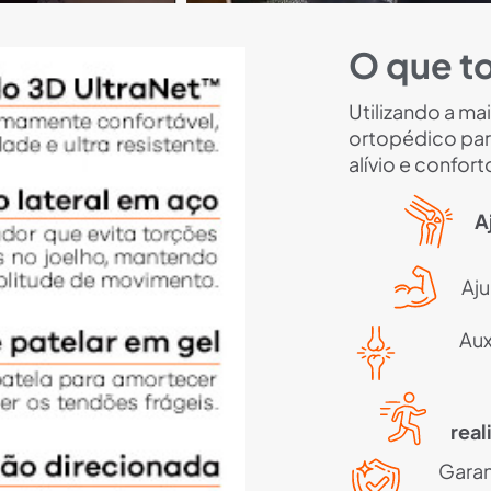
O que t
Utilizando a ma
ortopédico par
alívio e confort
A
Aju
Aux
real
Garan