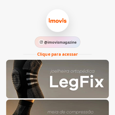
@imovismagazine
Clique para acessar